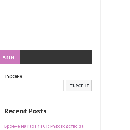
ТАКТИ
Търсене
ТЪРСЕНЕ
Recent Posts
Броене на карти 101: Ръководство за