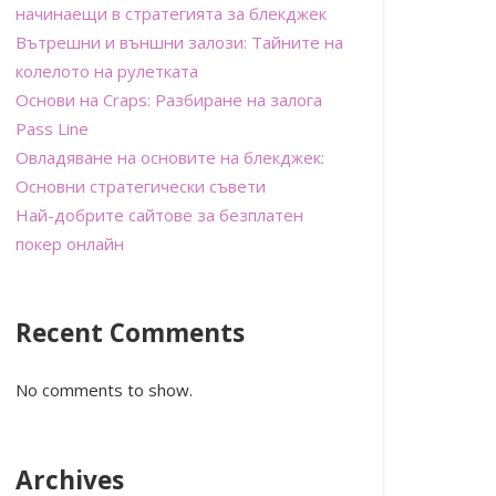
начинаещи в стратегията за блекджек
Вътрешни и външни залози: Тайните на
колелото на рулетката
Основи на Craps: Разбиране на залога
Pass Line
Овладяване на основите на блекджек:
Основни стратегически съвети
Най-добрите сайтове за безплатен
покер онлайн
Recent Comments
No comments to show.
Archives