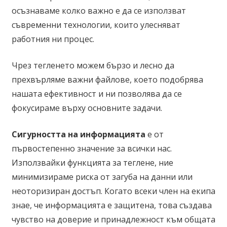
осъзнаваме колко важно е да се използват
съвременни технологии, които улесняват
работния ни процес.
Чрез тегленето можем бързо и лесно да
прехвърляме важни файлове, което подобрява
нашата ефективност и ни позволява да се
фокусираме върху основните задачи.
Сигурността на информацията
е от
първостепенно значение за всички нас.
Използвайки функцията за теглене, ние
минимизираме риска от загуба на данни или
неоторизиран достъп. Когато всеки член на екипа
знае, че информацията е защитена, това създава
чувство на доверие и принадлежност към общата