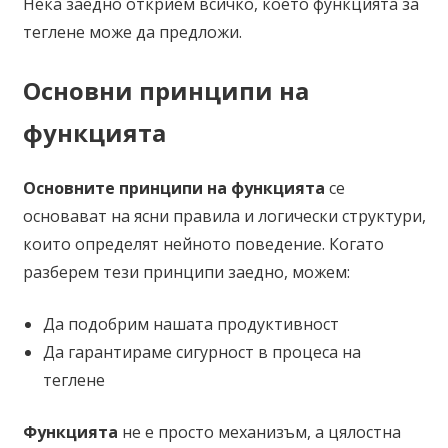
Нека заедно открием всичко, което функцията за
теглене може да предложи.
Основни принципи на
функцията
Основните принципи на функцията
се
основават на ясни правила и логически структури,
които определят нейното поведение. Когато
разберем тези принципи заедно, можем:
Да подобрим нашата продуктивност
Да гарантираме сигурност в процеса на
теглене
Функцията
не е просто механизъм, а цялостна