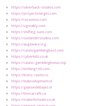
https://silverback-studios.com
https://proyectotarget.com
https://rucasinox.com
https://vgreality.com
https://shifting-suns.com
https://outlanderstudios.com
https://augaware.org
https://casinogamblingbest.com
https://cyberkidz.co.uk
https://casino-gamblingbonus.top
https://betking100.com
https://licenz-casino.ru
https://indievelopment.nl
https://gajesindebajes.nl
https://boxcarcafe.ca
https://maketheteam.co.uk
https://eternal-central.com