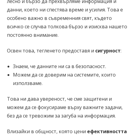
лесно и бързо да прехвърляме информация и
данни, което ни спестява време и усилия. Това е
особено важно в съвременния свят, където
всичко се случва толкова бързо и изисква нашето
постоянно внимание.
Освен това, тегленето предоставя и
сигурност
:
Знаем, че данните ни са в безопасност.
Можем да се доверим на системите, които
използваме.
Това ни дава увереност, че сме защитени и
можем да се фокусираме върху важните задачи,
без да се тревожим за загуба на информация.
Влизайки в общност, която цени
ефективността