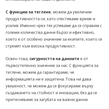
С функции за теглене
, можем да увеличим
продуктивността си, като спестяваме време и
усилия. Именно чрез тях успяваме да се справим с
големи количества данни бързо и ефективно,
което е от особено значение за екипите, които се
стремят към висока продуктивност.
Освен това,
сигурността на данните
е от
първостепенно значение за нас. С функцията за
теглене, можем да гарантираме, че
информацията ни е защитена. Това ни дава
увереност, че можем да се фокусираме върху
създаването на стойност и иновации, без да се
притесняваме за загубата на важни данни.