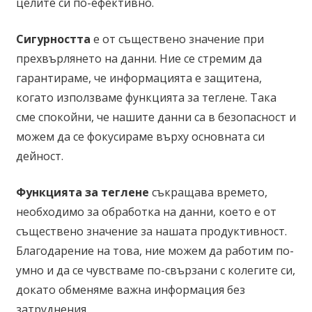
целите си по-ефективно.
Сигурността
е от съществено значение при
прехвърлянето на данни. Ние се стремим да
гарантираме, че информацията е защитена,
когато използваме функцията за теглене. Така
сме спокойни, че нашите данни са в безопасност и
можем да се фокусираме върху основната си
дейност.
Функцията за теглене
съкращава времето,
необходимо за обработка на данни, което е от
съществено значение за нашата продуктивност.
Благодарение на това, ние можем да работим по-
умно и да се чувстваме по-свързани с колегите си,
докато обменяме важна информация без
затруднения.