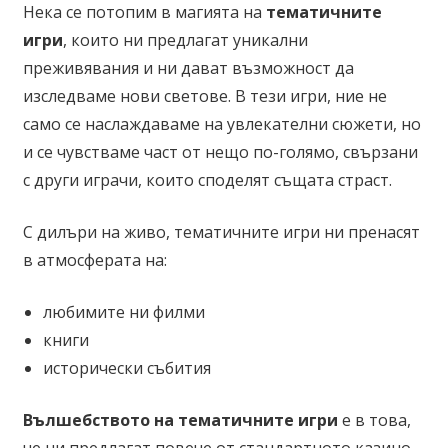
Нека се потопим в магията на
тематичните
игри
, които ни предлагат уникални
преживявания и ни дават възможност да
изследваме нови светове. В тези игри, ние не
само се наслаждаваме на увлекателни сюжети, но
и се чувстваме част от нещо по-голямо, свързани
с други играчи, които споделят същата страст.
С дилъри на живо, тематичните игри ни пренасят
в атмосферата на:
любимите ни филми
книги
исторически събития
Вълшебството на тематичните игри
е в това,
че ни предлагат повече от стандартното казино