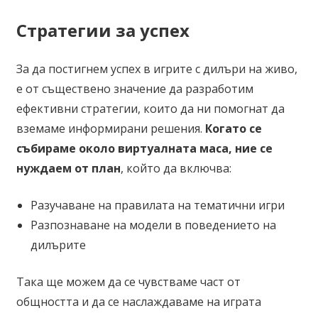
Стратегии за успех
За да постигнем успех в игрите с дилъри на живо,
е от съществено значение да разработим
ефективни стратегии, които да ни помогнат да
вземаме информирани решения.
Когато се
събираме около виртуалната маса, ние се
нуждаем от план
, който да включва:
Разучаване на правилата на тематични игри
Разпознаване на модели в поведението на
дилърите
Така ще можем да се чувстваме част от
общността и да се наслаждаваме на играта