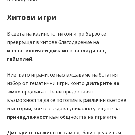
Хитови игри
В света на казиното, някои игри бързо се
превръщат в хитове благодарение на
иновативния си дизайн
и
завладяващ
геймплей
.
Ние, като играчи, се наслаждаваме на богатия
избор от тематични игри, които
дилърите на
живо
предлагат. Те ни предоставят
възможността да се потопим в различни светове
и истории, което създава уникално усещане за
принадлежност
към общността на играчите.
Дилърите на живо
не само добавят реализъм