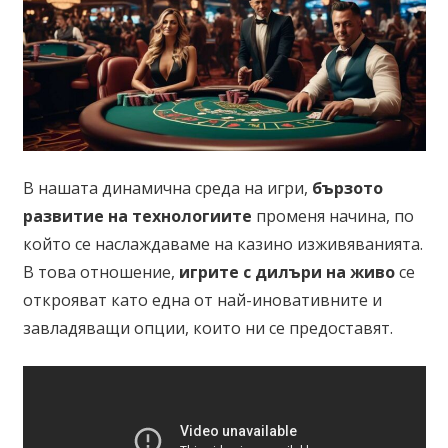
В нашата динамична среда на игри,
бързото
развитие на технологиите
променя начина, по
който се наслаждаваме на казино изживяванията.
В това отношение,
игрите с дилъри на живо
се
открояват като една от най-иновативните и
завладяващи опции, които ни се предоставят.