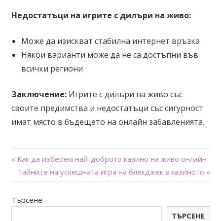
Недостатъци на игрите с дилъри на живо:
Може да изискват стабилна интернет връзка
Някои варианти може да не са достъпни във
всички региони
Заключение:
Игрите с дилъри на живо със
своите предимства и недостатъци със сигурност
имат място в бъдещето на онлайн забавленията.
Навигация
« Как да изберем най-доброто казино на живо онлайн
Тайните на успешната игра на блекджек в казиното »
Търсене
ТЪРСЕНЕ