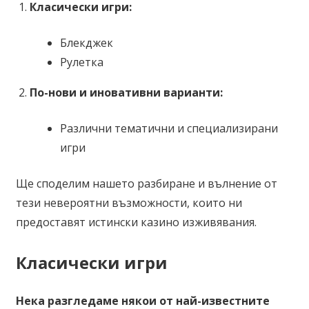
Класически игри:
Блекджек
Рулетка
По-нови и иновативни варианти:
Различни тематични и специализирани
игри
Ще споделим нашето разбиране и вълнение от
тези невероятни възможности, които ни
предоставят истински казино изживявания.
Класически игри
Нека разгледаме някои от най-известните