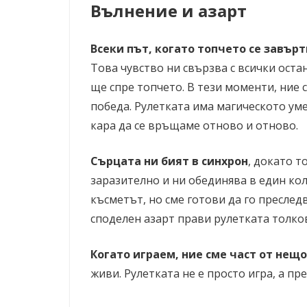
Вълнение и азарт
Всеки път, когато топчето се завър
Това чувство ни свързва с всички оста
ще спре топчето. В тези моменти, ние 
победа. Рулетката има магическото ум
кара да се връщаме отново и отново.
Сърцата ни бият в синхрон
, докато т
заразително и ни обединява в един ко
късметът, но сме готови да го пресле
споделен азарт прави рулетката толко
Когато играем, ние сме част от нещ
живи. Рулетката не е просто игра, а п