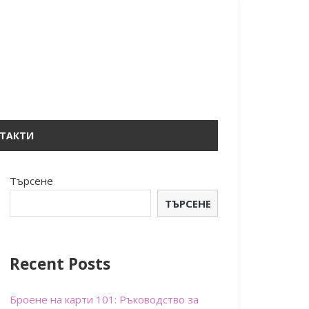
ТАКТИ
Търсене
ТЪРСЕНЕ
Recent Posts
Броене на карти 101: Ръководство за