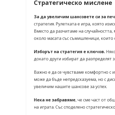
Стратегическо мислене
За да увеличим шансовете си за пе
стратегия. Рулетката е игра, която изи
Вместо да разчитаме на случайността,
около масата със съмишленици, които 
Изборът на стратегия е ключов.
Няко
докато други избират да разпределят з
Важно е да се чувстваме комфортно с и
може да бъде непредсказуема, но с ди
увеличим нашите шансове за успех.
Нека не забравяме
, че сме част от о
на играта. Със споделено стратегическ