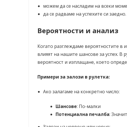
можем да се насладим на всеки моме
да се радваме на успехите си заедно.
Вероятности и анализ
Когато разглеждаме вероятностите в и
влияят на нашите шансове за успех. В р
вероятност и изплащане, което опреде
Примери за залози в рулетка:
Ако залагаме на конкретно число:
Шансове
: По-малки
Потенциална печалба
: Значи
Залози на червено или черно: