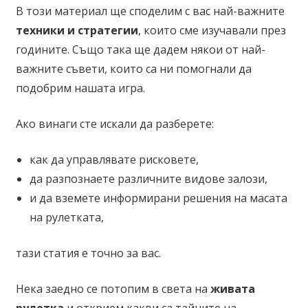
В този материал ще споделим с вас най-важните
техники и стратегии
, които сме изучавали през
годините. Също така ще дадем някои от най-
важните съвети, които са ни помогнали да
подобрим нашата игра.
Ако винаги сте искали да разберете:
как да управлявате рисковете,
да разпознаете различните видове залози,
и да вземете информирани решения на масата
на рулетката,
тази статия е точно за вас.
Нека заедно се потопим в света на
живата
рулетка
и открием какви са тайните на