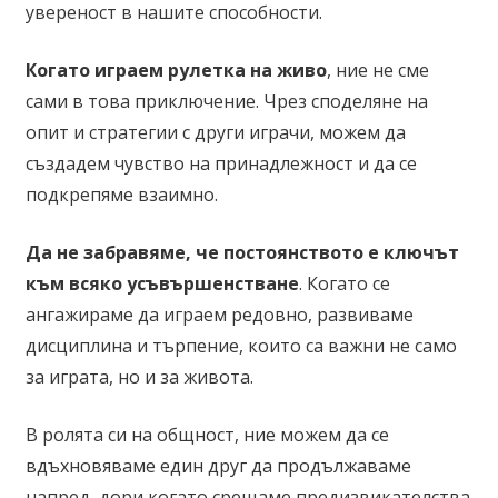
увереност в нашите способности.
Когато играем рулетка на живо
, ние не сме
сами в това приключение. Чрез споделяне на
опит и стратегии с други играчи, можем да
създадем чувство на принадлежност и да се
подкрепяме взаимно.
Да не забравяме, че постоянството е ключът
към всяко усъвършенстване
. Когато се
ангажираме да играем редовно, развиваме
дисциплина и търпение, които са важни не само
за играта, но и за живота.
В ролята си на общност, ние можем да се
вдъхновяваме един друг да продължаваме
напред, дори когато срещаме предизвикателства.