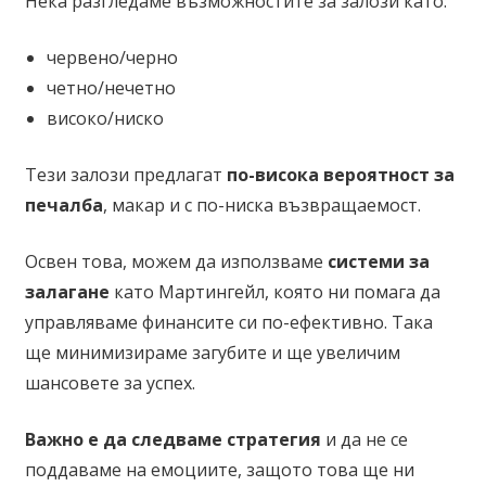
Нека разгледаме възможностите за залози като:
червено/черно
четно/нечетно
високо/ниско
Тези залози предлагат
по-висока вероятност за
печалба
, макар и с по-ниска възвращаемост.
Освен това, можем да използваме
системи за
залагане
като Мартингейл, която ни помага да
управляваме финансите си по-ефективно. Така
ще минимизираме загубите и ще увеличим
шансовете за успех.
Важно е да следваме стратегия
и да не се
поддаваме на емоциите, защото това ще ни