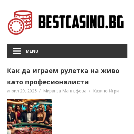
Skip
to
content
MENU
Как да играем рулетка на живо
като професионалисти
април 29, 2025
Миранза Мангъфова
Казино Игри