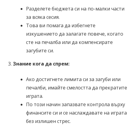
Разделете бюджета си на по-малки части
за всяка сесия.
Това ви помага да избегнете
изкушението да залагате повече, когато
сте на печалба или да компенсирате
загубите си.
Знание кога да спрем:
Ако достигнете лимита си за загуби или
печалби, имайте смелостта да прекратите
играта.
По този начин запазвате контрола върху
финансите си и се наслаждавате на играта
без излишен стрес.