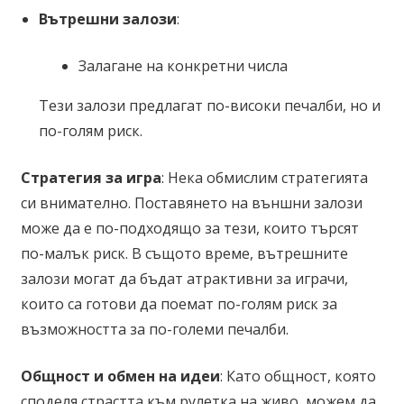
Вътрешни залози
:
Залагане на конкретни числа
Тези залози предлагат по-високи печалби, но и
по-голям риск.
Стратегия за игра
: Нека обмислим стратегията
си внимателно. Поставянето на външни залози
може да е по-подходящо за тези, които търсят
по-малък риск. В същото време, вътрешните
залози могат да бъдат атрактивни за играчи,
които са готови да поемат по-голям риск за
възможността за по-големи печалби.
Общност и обмен на идеи
: Като общност, която
споделя страстта към рулетка на живо, можем да