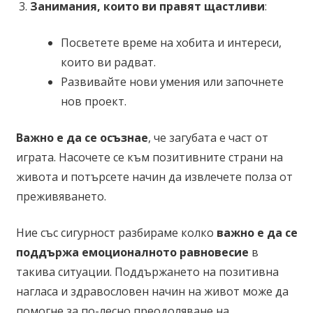
Занимания, които ви правят щастливи
:
Посветете време на хобита и интереси,
които ви радват.
Развивайте нови умения или започнете
нов проект.
Важно е да се осъзнае
, че загубата е част от
играта. Насочете се към позитивните страни на
живота и потърсете начин да извлечете полза от
преживяването.
Ние със сигурност разбираме колко
важно е да се
поддържа емоционалното равновесие
в
такива ситуации. Поддържането на позитивна
нагласа и здравословен начин на живот може да
помогне за по-лесно преодоляване на