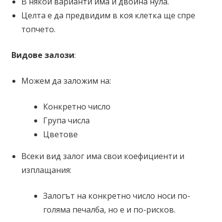
В някои варианти има и двойна нула.
Целта е да предвидим в коя клетка ще спре
топчето.
Видове залози
:
Можем да заложим на:
Конкретно число
Група числа
Цветове
Всеки вид залог има свои коефициенти и
изплащания:
Залогът на конкретно число носи по-
голяма печалба, но е и по-рисков.