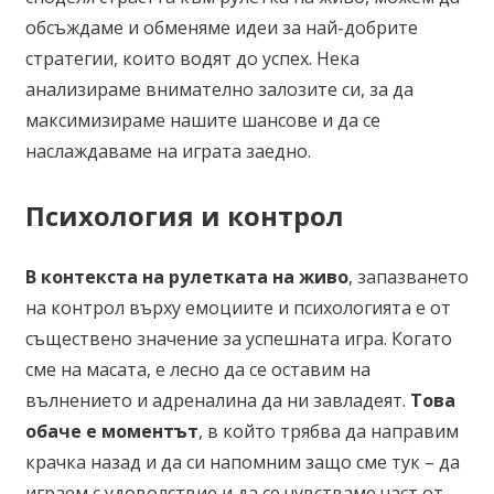
обсъждаме и обменяме идеи за най-добрите
стратегии, които водят до успех. Нека
анализираме внимателно залозите си, за да
максимизираме нашите шансове и да се
наслаждаваме на играта заедно.
Психология и контрол
В контекста на рулетката на живо
, запазването
на контрол върху емоциите и психологията е от
съществено значение за успешната игра. Когато
сме на масата, е лесно да се оставим на
вълнението и адреналина да ни завладеят.
Това
обаче е моментът
, в който трябва да направим
крачка назад и да си напомним защо сме тук – да
играем с удоволствие и да се чувстваме част от