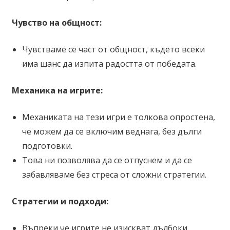
Чувство на общност:
Чувстваме се част от общност, където всеки
има шанс да изпита радостта от победата.
Механика на игрите:
Механиката на тези игри е толкова опростена,
че можем да се включим веднага, без дълги
подготовки.
Това ни позволява да се отпуснем и да се
забавляваме без стреса от сложни стратегии.
Стратегии и подходи:
Въпреки че игрите не изискват дълбоки