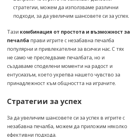
стратегии, можем да използваме различни
подходи, за да увеличим шансовете си за успех.
Тази
комбинация от простота и възможност за
печалба
прави игрите с незабавна печалба
популярни и привлекателни за всички нас. С тях
не само че преследваме печалбата, но и
създаваме споделени моменти на радост и
ентусиазъм, което укрепва нашето чувство за
принадлежност към общността на играчите.
Стратегии за успех
За да увеличим шансовете си за успех в игрите с
незабавна печалба, можем да приложим няколко
ефективни подхода.