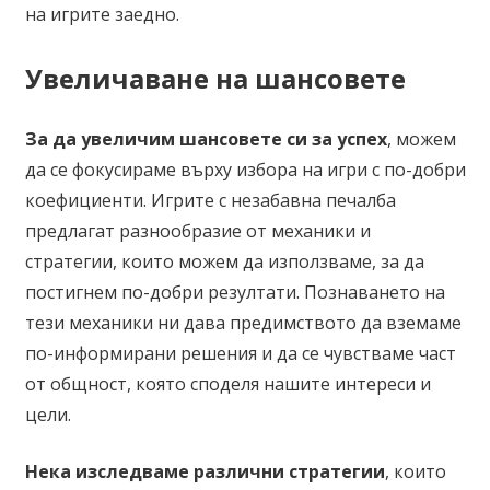
на игрите заедно.
Увеличаване на шансовете
За да увеличим шансовете си за успех
, можем
да се фокусираме върху избора на игри с по-добри
коефициенти. Игрите с незабавна печалба
предлагат разнообразие от механики и
стратегии, които можем да използваме, за да
постигнем по-добри резултати. Познаването на
тези механики ни дава предимството да вземаме
по-информирани решения и да се чувстваме част
от общност, която споделя нашите интереси и
цели.
Нека изследваме различни стратегии
, които