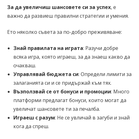
За да увеличиш шансовете си за успех
, е
важно да развиеш правилни стратегии и умения.
Ето няколко съвета за по-добро преживяване:
Знай правилата на играта
: Разучи добре
всяка игра, която играеш, за да знаеш какво да
очакваш.
Управлявай бюджета си
: Определи лимити за
залаганията си и се придържай към тях.
Възползвай се от бонуси и промоции
: Много
платформи предлагат бонуси, които могат да
увеличат шансовете ти за печалба.
Играеш с разум
: Не се увличай в загуби и знай
кога да спреш.