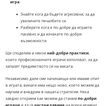
игра
:
Знайте кога да бъдете агресивни, за да
увеличите печалбите си.
Разберете кога е по-добре да играете
пасивно и да изчакате по-добри
възможности.
Ще споделим и някои
най-добри практики
,
които професионалните играчи използват, за да
запазят предимството си на масата.
Независимо дали сме начинаещи или имаме опит
в играта, винаги има нещо ново, което можем да
научим и внедрим в нашата стратегия. Нека
заедно открием как можем да станем
по-добри
играчи
и да се
наслаждаваме
на всеки момент