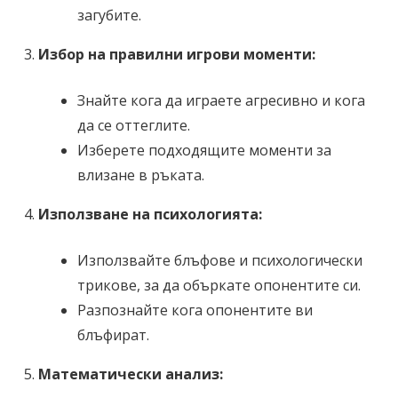
загубите.
Избор на правилни игрови моменти:
Знайте кога да играете агресивно и кога
да се оттеглите.
Изберете подходящите моменти за
влизане в ръката.
Използване на психологията:
Използвайте блъфове и психологически
трикове, за да объркате опонентите си.
Разпознайте кога опонентите ви
блъфират.
Математически анализ: