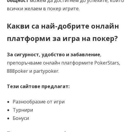
общност
можем да достигнем до успехите, които
всички желаем в покер игрите.
Какви са най-добрите онлайн
платформи за игра на покер?
За сигурност, удобство и забавление
,
препоръчваме онлайн платформите PokerStars,
888poker и partypoker.
Тези сайтове предлагат:
Разнообразие от игри
Турнири
Бонуси