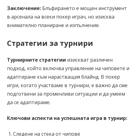
Заключение:
Блъфирането е мощен инструмент
в арсенала на всеки покер играч, но изисква
внимателно планиране и изпълнение.
Стратегии за турнири
Турнирните стратегии
изискват различен
подход, който включва управление на чиповете и
адаптиране към нарастващия блайнд. В покер
игри, когато участваме в турнири, е важно да сме
подготвени за променливи ситуации и да умеем
да се адаптираме.
Ключови аспекти на успешната игра в турнир:
Следене на стека от чипове