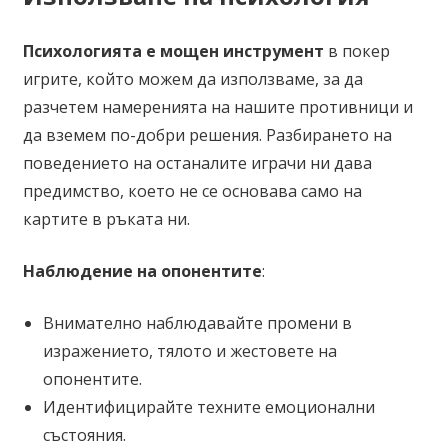
Психологията е мощен инструмент
в покер
игрите, който можем да използваме, за да
разчетем намеренията на нашите противници и
да вземем по-добри решения. Разбирането на
поведението на останалите играчи ни дава
предимство, което не се основава само на
картите в ръката ни.
Наблюдение на опонентите
:
Внимателно наблюдавайте промени в
изражението, тялото и жестовете на
опонентите.
Идентифицирайте техните емоционални
състояния.