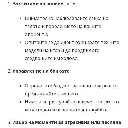
Разчитане на опонентите
:
Внимателно наблюдавайте езика на
тялото и поведението на вашите
опоненти.
Опитайте се да идентифицирате техните
модели на игра и да предвидите
следващите им ходове.
Управление на банката
:
Определете бюджет за вашите игри и се
придържайте към него.
Никога не рискувайте повече, отколкото
можете да си позволите да загубите.
Избор на моменти за агресивна или пасивна