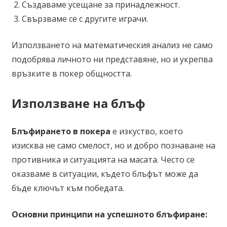
Създаваме усещане за принадлежност.
Свързваме се с другите играчи.
Използването на математическия анализ не само
подобрява личното ни представяне, но и укрепва
връзките в покер общността.
Използване на блъф
Блъфирането в покера
е изкуство, което
изисква не само смелост, но и добро познаване на
противника и ситуацията на масата. Често се
оказваме в ситуации, където блъфът може да
бъде ключът към победата.
Основни принципи на успешното блъфиране: