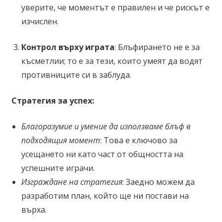
уверите, че моментът е правилен и че рискът е
изчислен.
Контрол върху играта
: Блъфирането не е за
късметлии; то е за тези, които умеят да водят
противниците си в заблуда.
Стратегия за успех:
Благоразумие и умение да използваме блъф в
подходящия момент
: Това е ключово за
усещането ни като част от общността на
успешните играчи.
Изграждане на стратегия
: Заедно можем да
разработим план, който ще ни постави на
върха.