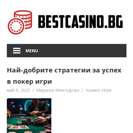
Skip
to
content
MENU
Най-добрите стратегии за успех
в покер игри
май 6, 2025
Миранза Мангъфова
Казино Игри