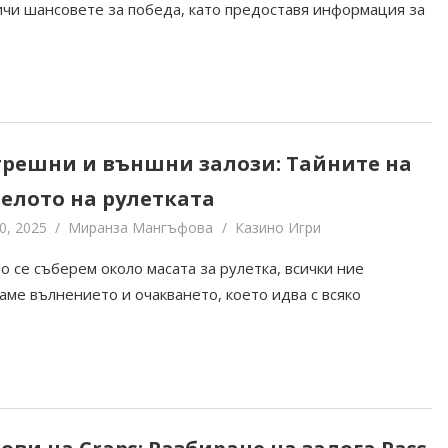
ичи шансовете за победа, като предоставя информация за
решни и външни залози: Тайните на
елото на рулетката
0, 2025
Миранза Мангъфова
Казино Игри
о се съберем около масата за рулетка, всички ние
ме вълнението и очакването, което идва с всяко