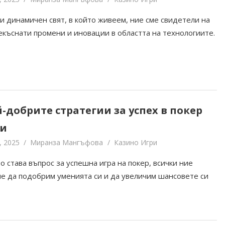
и динамичен свят, в който живеем, ние сме свидетели на
екъснати промени и иновации в областта на технологиите.
-добрите стратегии за успех в покер
ри
, 2025
Миранза Мангъфова
Казино Игри
о става въпрос за успешна игра на покер, всички ние
ме да подобрим уменията си и да увеличим шансовете си