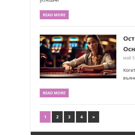
READ MORE
Ост
Осн
май 5
Когат
вълн
READ MORE
1
2
3
4
»