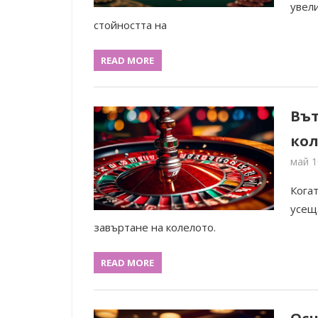
увел
стойността на
READ MORE
Вът
кол
май 1
Когат
усеща
завъртане на колелото.
READ MORE