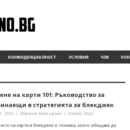
КОНФИДЕНЦИАЛНОСТ
УСЛОВИЯ
ЧЗВ
КОН
ене на карти 101: Ръководство за
инаещи в стратегията за блекджек
1, 2025
Миранза Мангъфова
Казино Игри
ето на карти в блекджек е техника, която обещава да