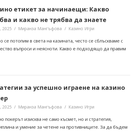
ино етикет за начинаещи: Какво
бва и какво не трябва да знаете
, 2025
Миранза Мангъфова
Казино Игри
о се потопим в света на казината, често се сблъскваме с
ество въпроси и неясноти. Какво е подходящо да правим
атегии за успешно играене на казино
ер
, 2025
Миранза Мангъфова
Казино Игри
о покерът изисква не само късмет, но и стратегия,
иплина и умение за четене на противниците. За да бъдем