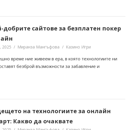
-добрите сайтове за безплатен покер
лайн
, 2025
Миранза Мангъфова
Казино Игри
ешно време ние живеем в ера, в която технологиите ни
оставят безброй възможности за забавление и
ещето на технологиите за онлайн
арт: Какво да очаквате
, 2025
Миранза Мангъфова
Казино Игри