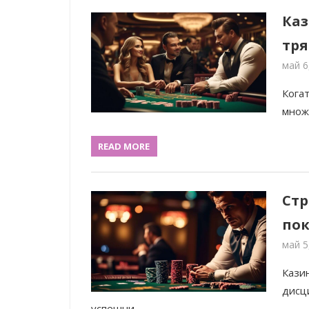
Каз
тря
май 6
Когат
множ
READ MORE
Стр
пок
май 5
Казин
дисц
успешни