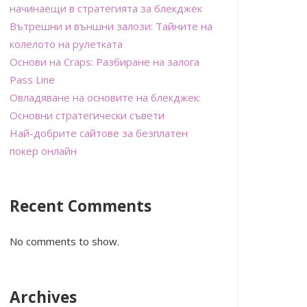
начинаещи в стратегията за блекджек
Вътрешни и външни залози: Тайните на
колелото на рулетката
Основи на Craps: Разбиране на залога
Pass Line
Овладяване на основите на блекджек:
Основни стратегически съвети
Най-добрите сайтове за безплатен
покер онлайн
Recent Comments
No comments to show.
Archives