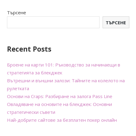
Търсене
ТЪРСЕНЕ
Recent Posts
Броене на карти 101: Ръководство за начинаещи в
стратегията за блекджек
Вътрешни и външни залози: Тайните на колелото на
рулетката
Основи на Craps: Разбиране на залога Pass Line
Овладяване на основите на блекджек: Основни
стратегически съвети
Най-добрите сайтове за безплатен покер онлайн